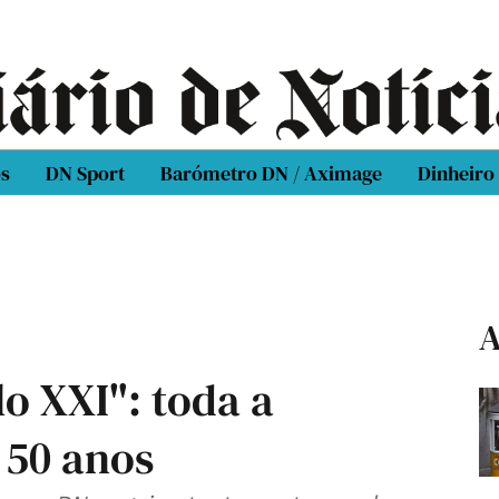
os
DN Sport
Barómetro DN / Aximage
Dinheiro
A
o XXI": toda a
 50 anos