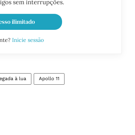
tigos sem interrupções.
esso ilimitado
ante?
Inicie sessão
egada à lua
Apollo 11