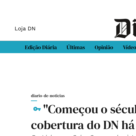
Loja DN
Edição Diária
Últimas
Opinião
Víde
diario-de-noticias
"Começou o sécul
cobertura do DN há