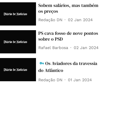
Sobem salários, mas também
os preços
Redação DN
02 Jan 2024
PS cava fosso de nove pontos
sobre o PSD
Rafael Barbosa
02 Jan 2024
Os Aviadores da travessia
do Atlântico
Redação DN
01 Jan 2024