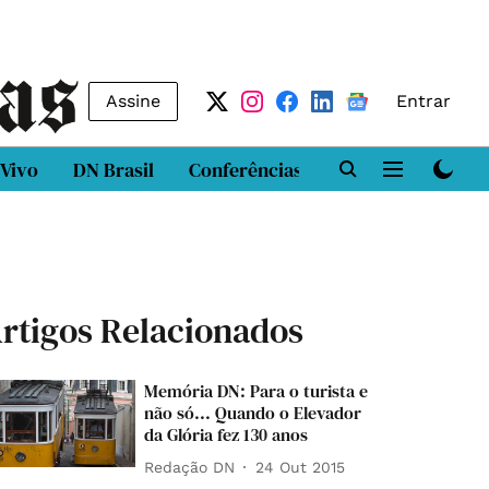
Assine
Entrar
 Vivo
DN Brasil
Conferências
DN LAB
Class
rtigos Relacionados
Memória DN: Para o turista e
não só... Quando o Elevador
da Glória fez 130 anos
Redação DN
24 Out 2015