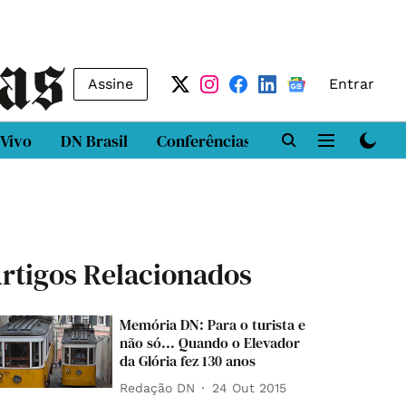
Assine
Entrar
 Vivo
DN Brasil
Conferências
DN LAB
Class
rtigos Relacionados
Memória DN: Para o turista e
não só... Quando o Elevador
da Glória fez 130 anos
Redação DN
24 Out 2015