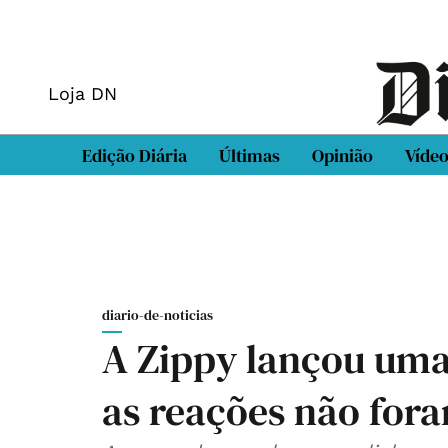
Loja DN
Edição Diária
Últimas
Opinião
Víde
diario-de-noticias
A Zippy lançou uma
as reações não for