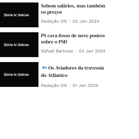
Sobem salários, mas também
os preços
Redação DN
02 Jan 2024
PS cava fosso de nove pontos
sobre o PSD
Rafael Barbosa
02 Jan 2024
Os Aviadores da travessia
do Atlântico
Redação DN
01 Jan 2024