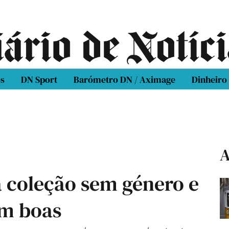
os
DN Sport
Barómetro DN / Aximage
Dinheiro
A
 coleção sem género e
am boas