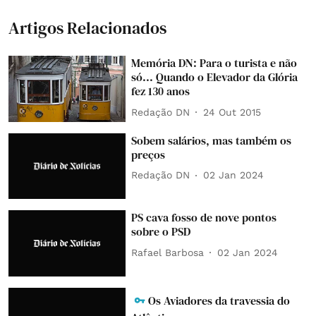
Artigos Relacionados
Memória DN: Para o turista e não
só... Quando o Elevador da Glória
fez 130 anos
Redação DN
24 Out 2015
Sobem salários, mas também os
preços
Redação DN
02 Jan 2024
PS cava fosso de nove pontos
sobre o PSD
Rafael Barbosa
02 Jan 2024
Os Aviadores da travessia do