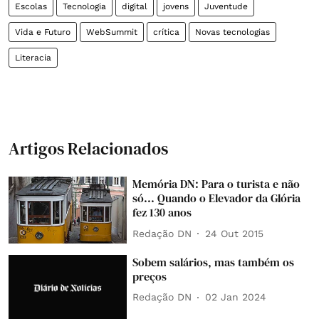
Escolas
Tecnologia
digital
jovens
Juventude
Vida e Futuro
WebSummit
crítica
Novas tecnologias
Literacia
Artigos Relacionados
Memória DN: Para o turista e não
só... Quando o Elevador da Glória
fez 130 anos
Redação DN
24 Out 2015
Sobem salários, mas também os
preços
Redação DN
02 Jan 2024