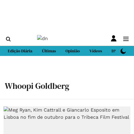
Edição Diária
Últimas
Opinião
Vídeos
DN Sport
Whoopi Goldberg