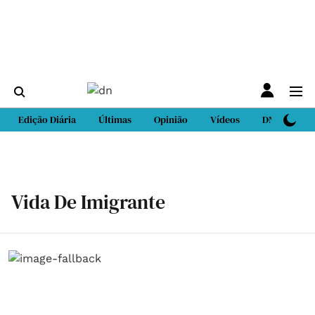
Edição Diária
Últimas
Opinião
Vídeos
DN Sport
Vida De Imigrante