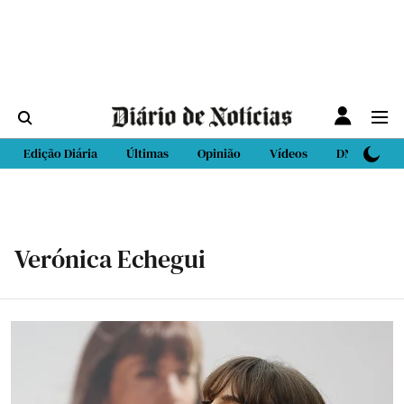
Edição Diária
Últimas
Opinião
Vídeos
DN Sport
Verónica Echegui