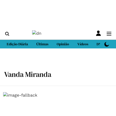
Edição Diária
Últimas
Opinião
Vídeos
DN Sport
Vanda Miranda