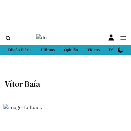
Edição Diária
Últimas
Opinião
Vídeos
DN Sport
Vítor Baía