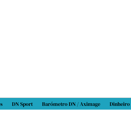
os
DN Sport
Barómetro DN / Aximage
Dinheiro