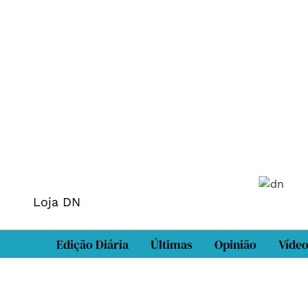
Loja DN
Edição Diária
Últimas
Opinião
Víde