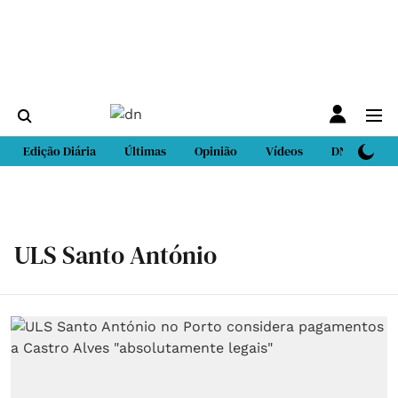
Edição Diária
Últimas
Opinião
Vídeos
DN Sport
ULS Santo António