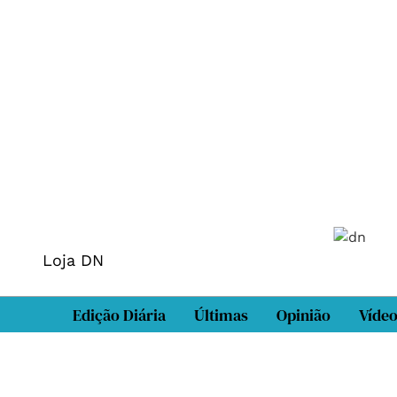
Loja DN
Edição Diária
Últimas
Opinião
Víde