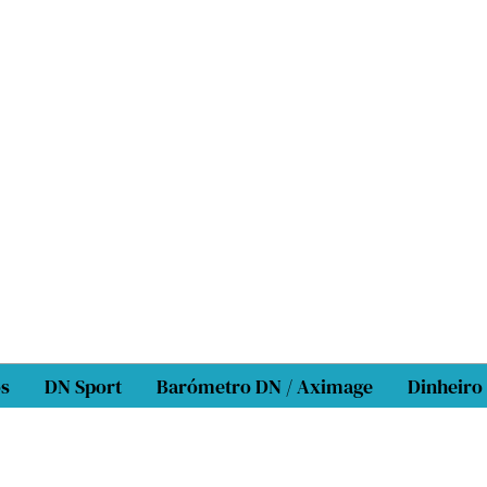
os
DN Sport
Barómetro DN / Aximage
Dinheiro