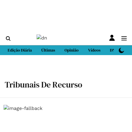
Edição Diária
Últimas
Opinião
Vídeos
DN Sport
Tribunais De Recurso