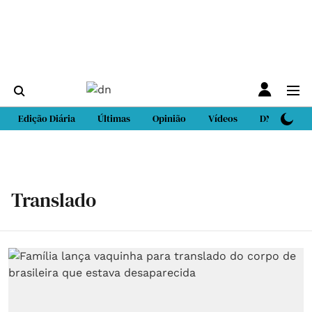
Edição Diária
Últimas
Opinião
Vídeos
DN Sport
Translado