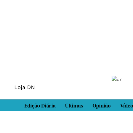
Loja DN
Edição Diária
Últimas
Opinião
Víde