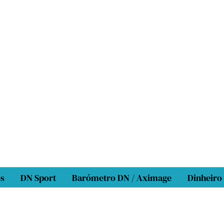
os
DN Sport
Barómetro DN / Aximage
Dinheiro