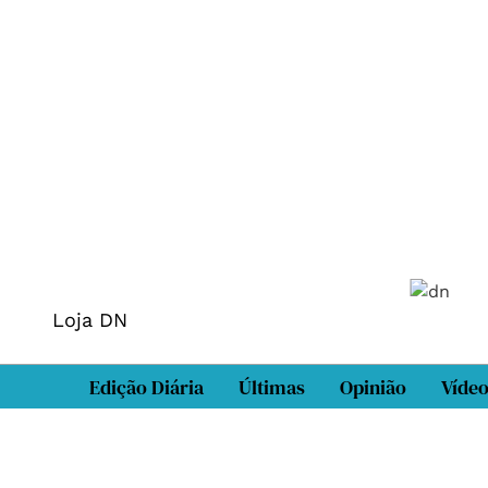
Loja DN
Edição Diária
Últimas
Opinião
Víde