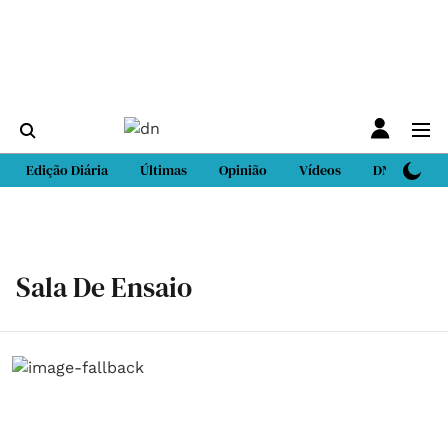
Edição Diária
Últimas
Opinião
Vídeos
DN Sport
Sala De Ensaio