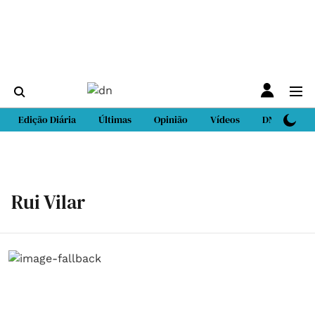
Edição Diária
Últimas
Opinião
Vídeos
DN Sport
Rui Vilar