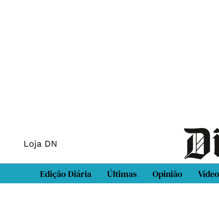
Loja DN
Edição Diária
Últimas
Opinião
Víde