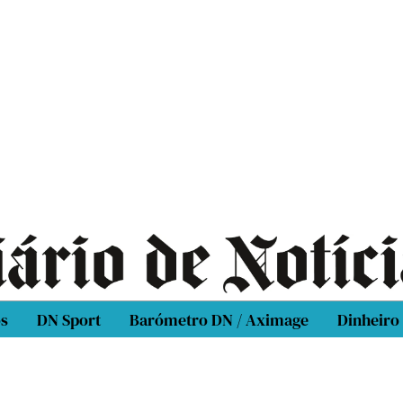
os
DN Sport
Barómetro DN / Aximage
Dinheiro