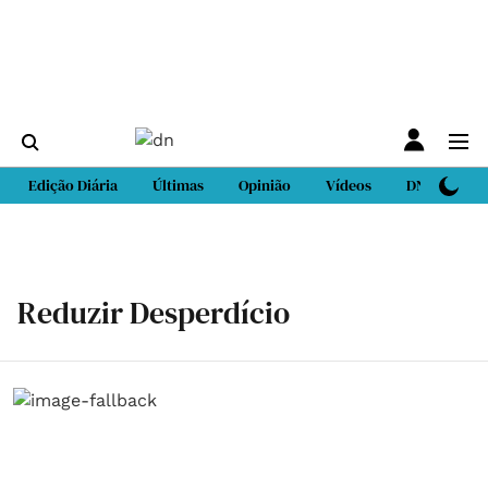
Edição Diária
Últimas
Opinião
Vídeos
DN Sport
Reduzir Desperdício