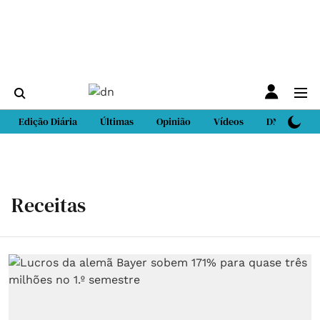
Edição Diária
Últimas
Opinião
Vídeos
DN Sport
Receitas