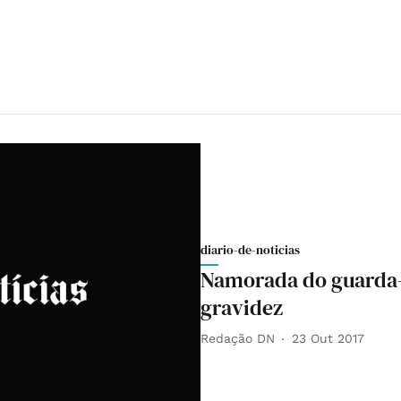
diario-de-noticias
Namorada do guarda-r
gravidez
Redação DN
23 Out 2017