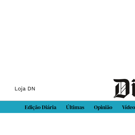
Loja DN
Edição Diária
Últimas
Opinião
Víde