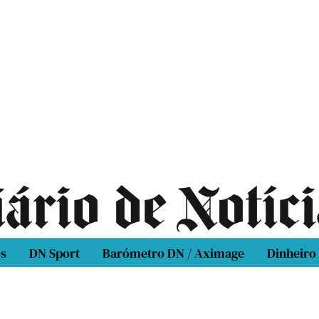
os
DN Sport
Barómetro DN / Aximage
Dinheiro