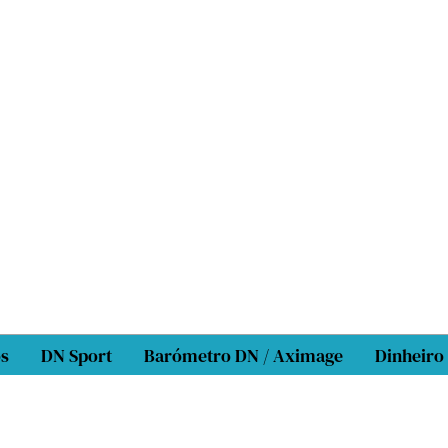
os
DN Sport
Barómetro DN / Aximage
Dinheiro