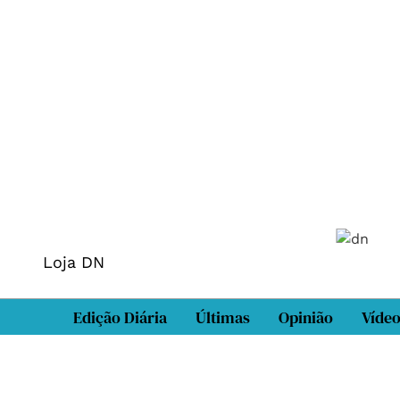
Loja DN
Edição Diária
Últimas
Opinião
Víde