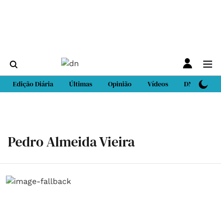
Edição Diária
Últimas
Opinião
Vídeos
DN Sport
Pedro Almeida Vieira