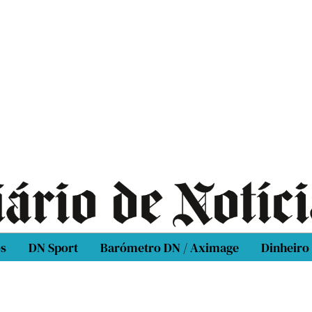
os
DN Sport
Barómetro DN / Aximage
Dinheiro