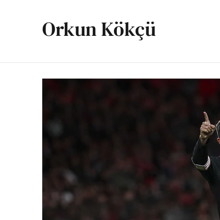
Orkun Kökçü