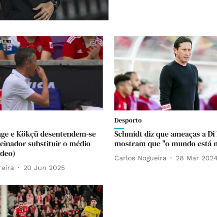
Desporto
age e Kökçü desentendem-se
Schmidt diz que ameaças a Di
reinador substituir o médio
mostram que "o mundo está 
ídeo)
Carlos Nogueira
28 Mar 202
reira
20 Jun 2025