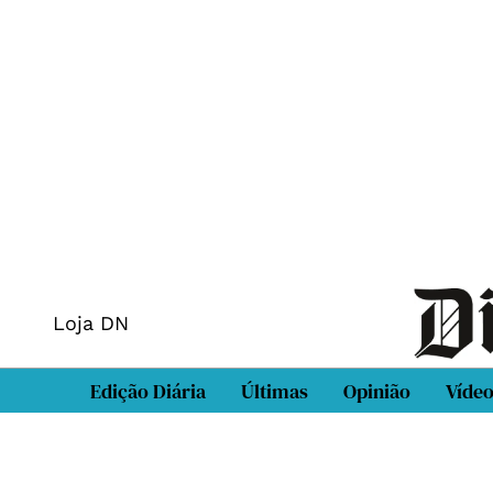
Loja DN
Edição Diária
Últimas
Opinião
Víde