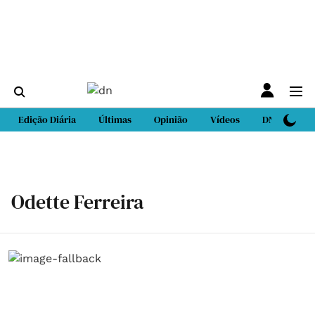
Edição Diária
Últimas
Opinião
Vídeos
DN Sport
Odette Ferreira