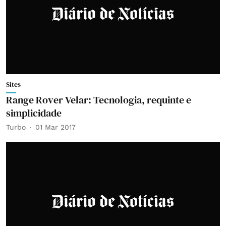
Sites
Range Rover Velar: Tecnologia, requinte e
simplicidade
Turbo
01 Mar 2017