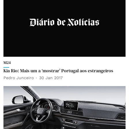
M24
Kia Rio: Mais um a ‘mostrar’ Portugal aos estrangeiros
Pedro Junceiro
30 Jan 2017