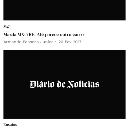
M24
Mazda MX-5 RF: Até parece outro carro
Armando Fonseca Júnior
26 Fev 2017
Ensaios