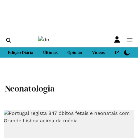
Edição Diária
Últimas
Opinião
Vídeos
DN Sport
Neonatologia