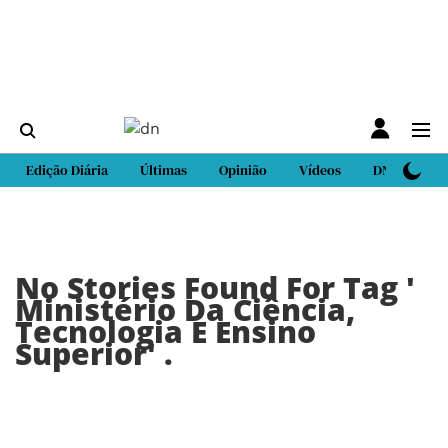
Edição Diária
Últimas
Opinião
Vídeos
DN Sport
No Stories Found For Tag '
Ministério Da Ciência,
Tecnologia E Ensino
Superior
' .