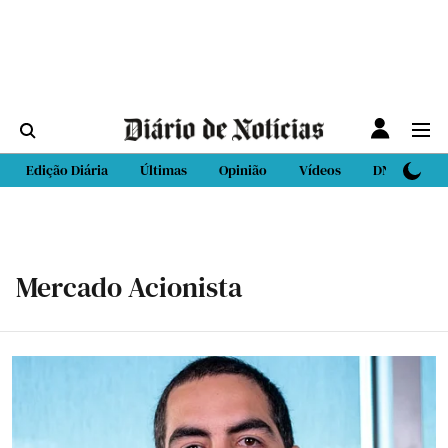
Edição Diária
Últimas
Opinião
Vídeos
DN Sport
Mercado Acionista