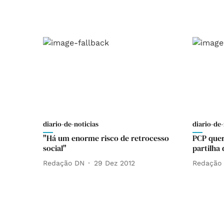
diario-de-noticias
diario-de-
"Há um enorme risco de retrocesso
PCP quer
social"
partilha
Redação DN
29 Dez 2012
Redação