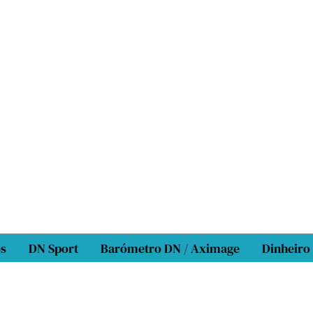
os
DN Sport
Barómetro DN / Aximage
Dinheiro