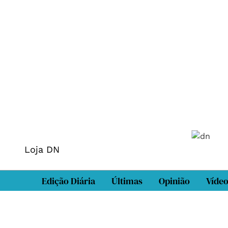
Loja DN
Edição Diária
Últimas
Opinião
Víde