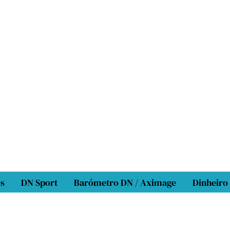
os
DN Sport
Barómetro DN / Aximage
Dinheiro