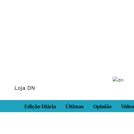
Loja DN
Edição Diária
Últimas
Opinião
Víde