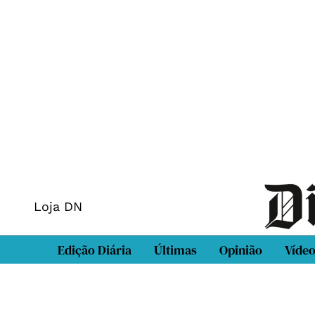
Loja DN
Edição Diária
Últimas
Opinião
Víde