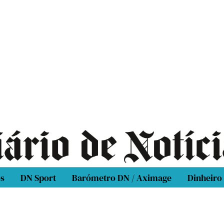
os
DN Sport
Barómetro DN / Aximage
Dinheiro