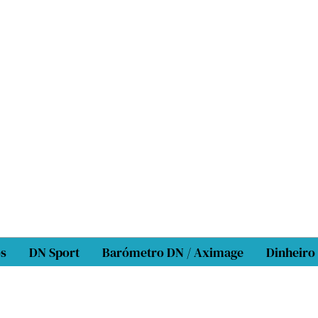
os
DN Sport
Barómetro DN / Aximage
Dinheiro