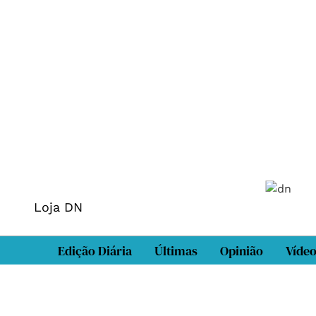
Loja DN
Edição Diária
Últimas
Opinião
Víde