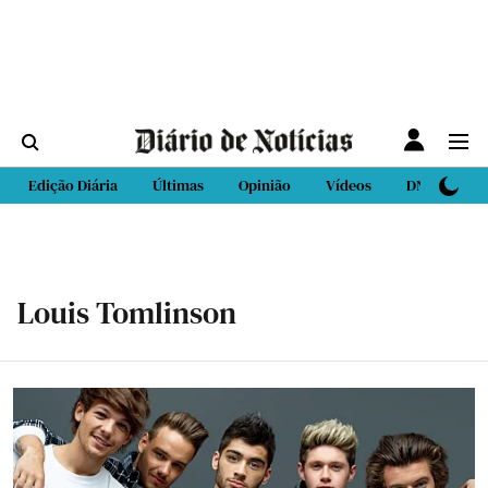
Edição Diária
Últimas
Opinião
Vídeos
DN Sport
Louis Tomlinson