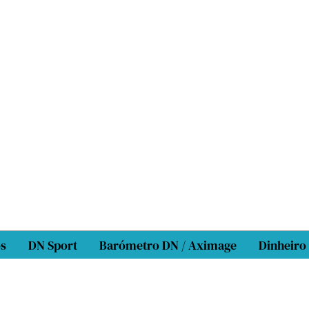
os
DN Sport
Barómetro DN / Aximage
Dinheiro