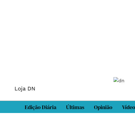
Loja DN
Edição Diária
Últimas
Opinião
Víde