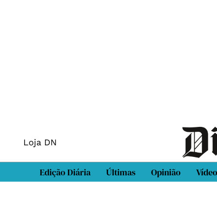
Loja DN
Edição Diária
Últimas
Opinião
Víde