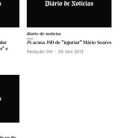
diario-de-noticias
ular
JS acusa JSD de "injuriar" Mário Soares
s" e
Redação DN
05 Dez 2012
ir-se de