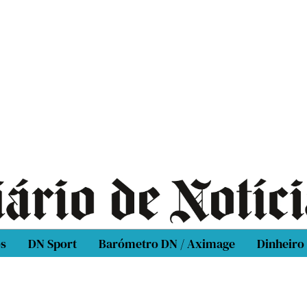
os
DN Sport
Barómetro DN / Aximage
Dinheiro