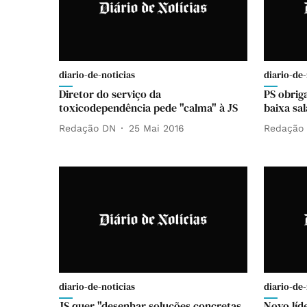
diario-de-noticias
diario-de-
Diretor do serviço da
PS obrig
toxicodependência pede "calma" à JS
baixa sal
Redação DN
25 Mai 2016
Redação
diario-de-noticias
diario-de-
JS quer "desenhar soluções concretas
Novo líd