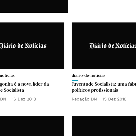
noticias
diario-de-noticias
gonha é a nova líder da
Juventude Socialista: uma fáb
e Socialista
políticos profissionais
 DN
16 Dez 2018
Redação DN
15 Dez 2018