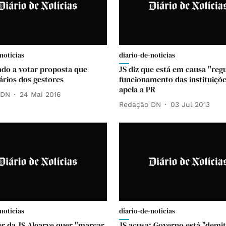
noticias
diario-de-noticias
ado a votar proposta que
JS diz que está em causa "reg
ários dos gestores
funcionamento das instituiçõe
apela a PR
 DN
24 Mai 2016
Redação DN
03 Jul 2013
noticias
diario-de-noticias
er da JS Algarve quer "marcar
JS acusa: Governo está "demit