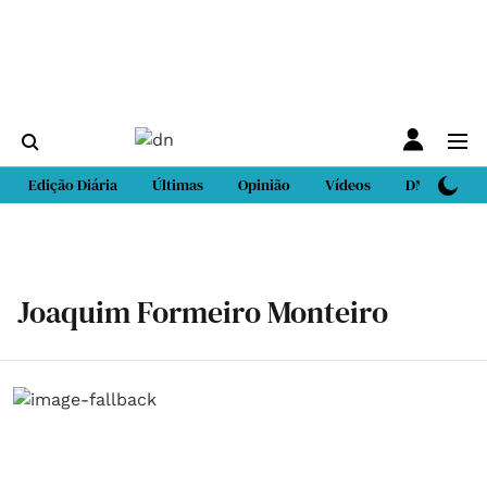
Edição Diária
Últimas
Opinião
Vídeos
DN Sport
Joaquim Formeiro Monteiro