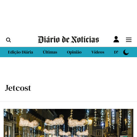
Edição Diária
Últimas
Opinião
Vídeos
DN Sport
Jetcost