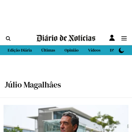
Edição Diária
Últimas
Opinião
Vídeos
DN Sport
Júlio Magalhâes