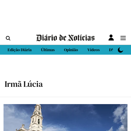
Edição Diária
Últimas
Opinião
Vídeos
DN Sport
Irmã Lúcia