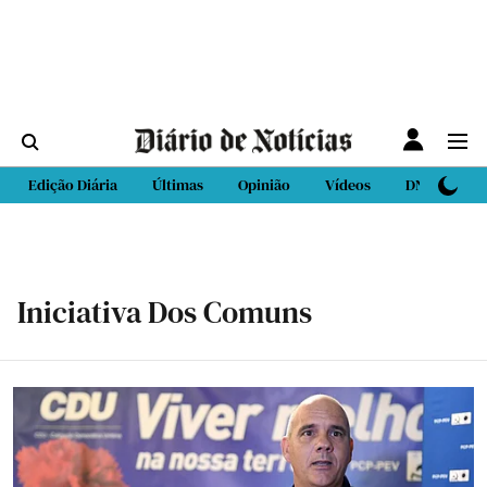
Edição Diária
Últimas
Opinião
Vídeos
DN Sport
Iniciativa Dos Comuns