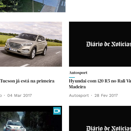
Autosport
Tucson já está na primeira
Hyundai com i20 R5 no Rali V
Madeira
o
04 Mar 2017
Autosport
28 Fev 2017