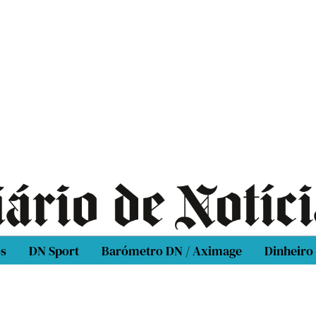
os
DN Sport
Barómetro DN / Aximage
Dinheiro