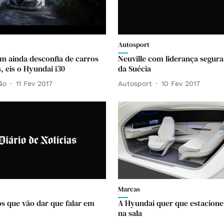
Autosport
m ainda desconfia de carros
Neuville com liderança segura
, eis o Hyundai i30
da Suécia
ão
11 Fev 2017
Autosport
10 Fev 2017
Marcas
os que vão dar que falar em
A Hyundai quer que estacione
na sala