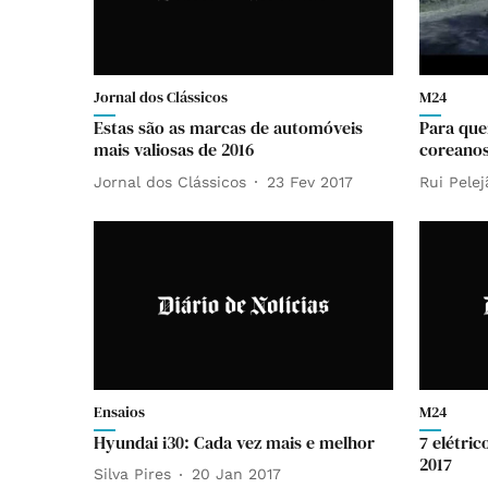
Jornal dos Clássicos
M24
Estas são as marcas de automóveis
Para que
mais valiosas de 2016
coreanos
Jornal dos Clássicos
23 Fev 2017
Rui Pelej
Ensaios
M24
Hyundai i30: Cada vez mais e melhor
7 elétric
2017
Silva Pires
20 Jan 2017