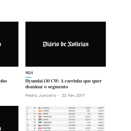
M24
inho
Hyundai i30 CW: A carrinha que quer
dominar o segmento
Pedro Junceiro
22 Fev 2017