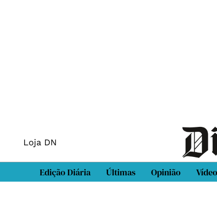
Loja DN
Edição Diária
Últimas
Opinião
Víde