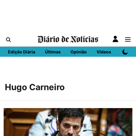
Edição Diária
Últimas
Opinião
Vídeos
DN Spo
Hugo Carneiro