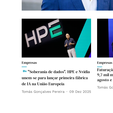
Empresas
Empresas
Faturaçã
"Soberania de dados". HPE e Nvidia
9,7 mil 
unem-se para lançar primeira fábrica
agosto e
de IA na União Europeia
Tomás Go
Tomás Gonçalves Pereira
09 Dez 2025