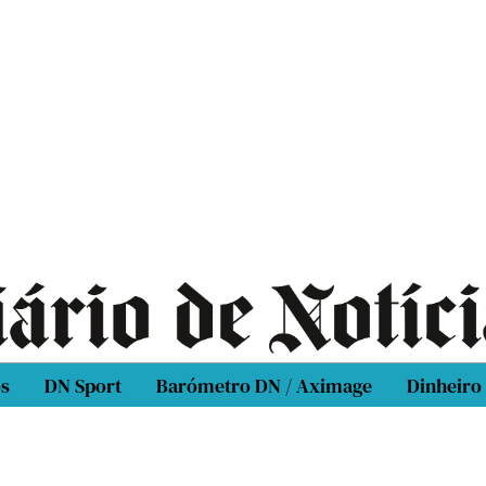
os
DN Sport
Barómetro DN / Aximage
Dinheiro