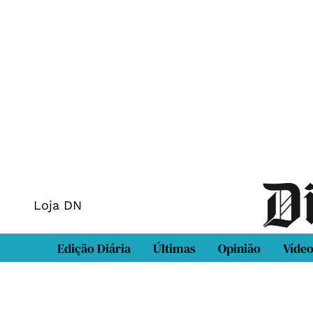
Loja DN
Edição Diária
Últimas
Opinião
Víde