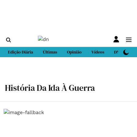
Edição Diária
Últimas
Opinião
Vídeos
DN Sport
História Da Ida À Guerra