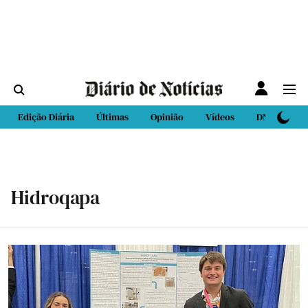
Edição Diária
Últimas
Opinião
Vídeos
DN Sport
Hidroqapa