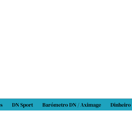
os
DN Sport
Barómetro DN / Aximage
Dinheiro