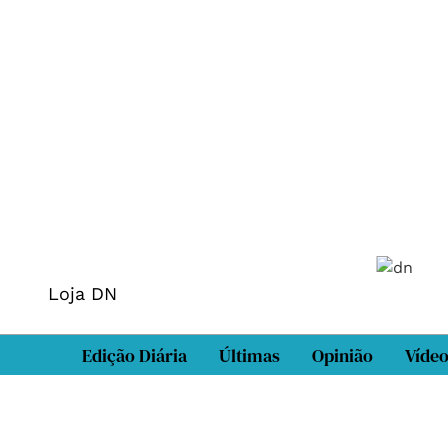
Loja DN
Edição Diária
Últimas
Opinião
Víde