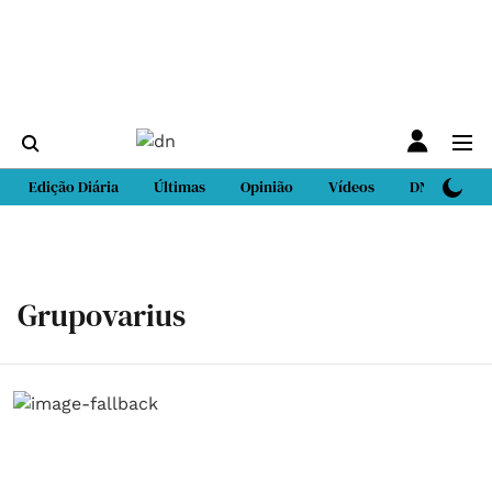
Edição Diária
Últimas
Opinião
Vídeos
DN Sport
Grupovarius