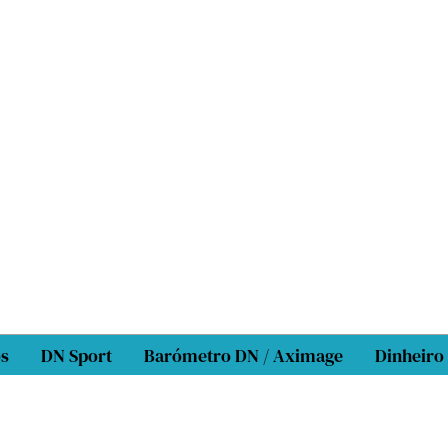
os
DN Sport
Barómetro DN / Aximage
Dinheiro