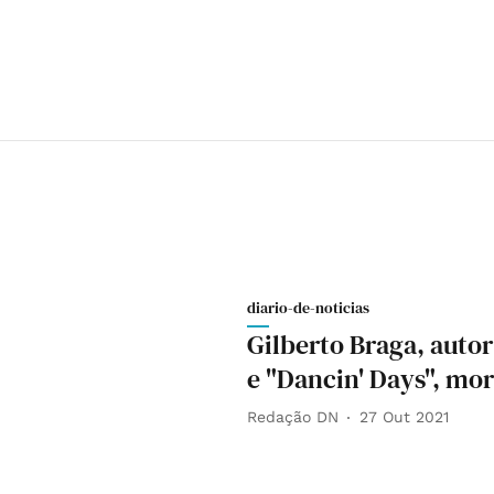
diario-de-noticias
Gilberto Braga, auto
e "Dancin' Days", mor
Redação DN
27 Out 2021