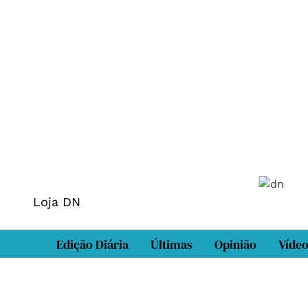
Loja DN
Edição Diária
Últimas
Opinião
Víde